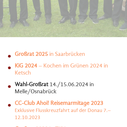
Großrat 2025
in Saarbrücken
KiG 2024
– Kochen im Grünen 2024 in
Ketsch
Wahl-Großrat
14./15.06.2024 in
Melle/Osnabrück
CC-Club Ahoi! Reisemarmitage 2023
Exklusive Flusskreuzfahrt auf der Donau 7.–
12.10.2023